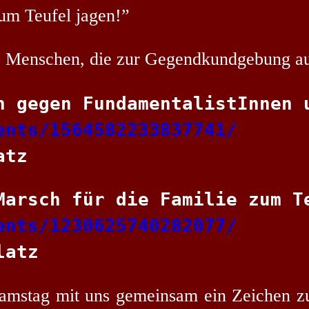
um Teufel jagen!”
te Menschen, die zur Gegendkundgebung au
ents/1564582233837741/
atz
ents/1230625740282077/
latz
amstag mit uns gemeinsam ein Zeichen zu 