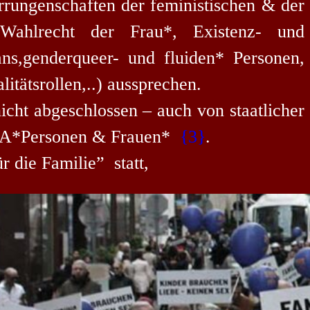
ungenschaften der feministischen & der
 Wahlrecht der Frau*, Existenz- und
ans,genderqueer- und fluiden* Personen,
tätsrollen,..) aussprechen
.
nicht
abgeschlossen – auch von staatlicher
*Personen & Frauen*
{3}
.
ür die Familie”
statt,