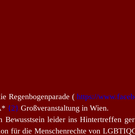
 die Regenbogenparade (
https://www.face
*A*
{2}
Großveranstaltung in Wien.
n Bewusstsein leider ins Hintertreffen ger
ation für die Menschenrechte von LGBTIQQ