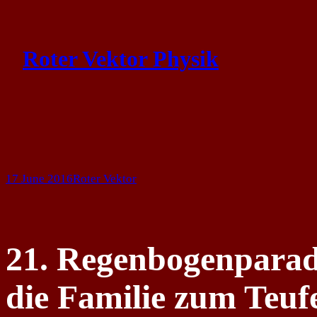
Skip
to
Roter Vektor Physik
content
17 June 2016
Roter Vektor
21. Regenbogenparad
die Familie zum Teuf