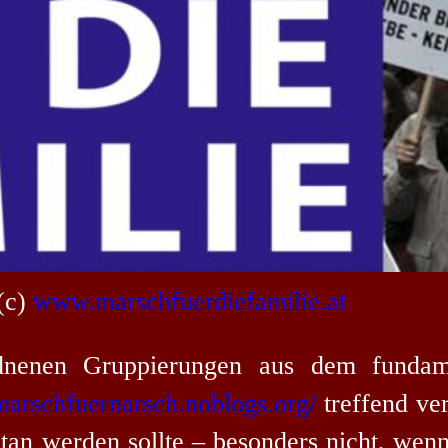
(c)
www.marschfuerdiefamilie.at
dnenen Gruppierungen aus dem fundament
/marschfuernarsch.noblogs.org/
treffend ve
an werden sollte – besonders nicht, wen