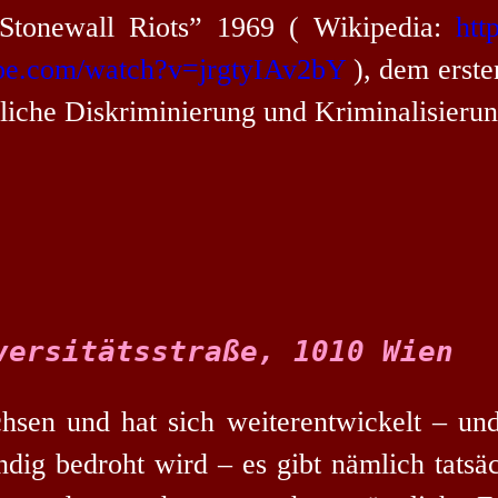
“Stonewall Riots” 1969 ( Wikipedia:
htt
ube.com/watch?v=jrgtyIAv2bY
), dem erste
 übliche Diskriminierung und Kriminalis
versitätsstraße, 1010 Wien
en und hat sich weiterentwickelt – und 
ndig bedroht wird – es gibt nämlich tats