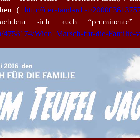
echen (
http://derstandard.at/2000036137
achdem sich auch “prominente” U
en/4758174/Wien_Marsch-fur-die-Familie-