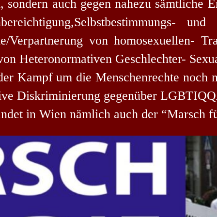
sondern auch gegen nahezu sämtliche Err
ereichtigung,Selbstbestimmungs- und
he/Verpartnerung von homosexuellen- Tr
on Heteronormativen Geschlechter- Sexuali
 der Kampf um die Menschenrechte noch 
ive Diskriminierung gegen
über
LGBTIQQA
indet in Wien nämlich auch der “Marsch f