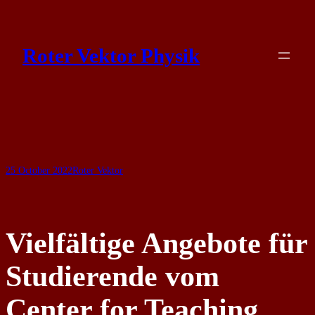
Skip
to
Roter Vektor Physik
content
25 October 2022
Roter Vektor
Vielfältige Angebote für
Studierende vom
Center for Teaching