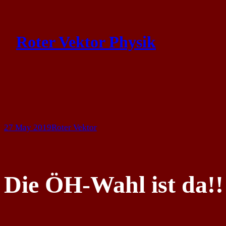
Skip
to
Roter Vektor Physik
content
27 May 2019
Roter Vektor
Die ÖH-Wahl ist da!!