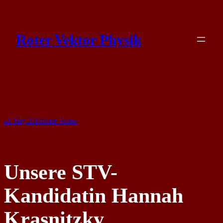
Skip
to
Roter Vektor Physik
content
21 May 2019
Roter Vektor
Unsere STV-
Kandidatin Hannah
Krasnitzky