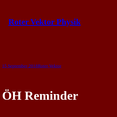
Skip
to
Roter Vektor Physik
content
15 September 2018
Roter Vektor
ÖH Reminder