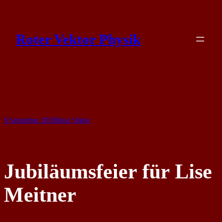
Skip
to
Roter Vektor Physik
content
8 September 2018
Roter Vektor
Jubiläumsfeier für Lise
Meitner