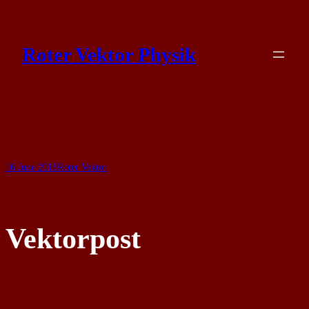
Skip
to
Roter Vektor Physik
content
16 June 2018
Roter Vektor
Vektorpost