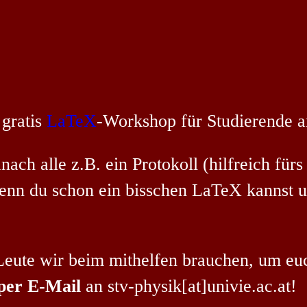
 gratis
LaTeX
-Workshop für Studierende a
anach alle z.B. ein Protokoll (hilfreich f
Wenn du schon ein bisschen LaTeX kannst u
Leute wir beim mithelfen brauchen, um euc
per E-Mail
an stv-physik[at]univie.ac.at!