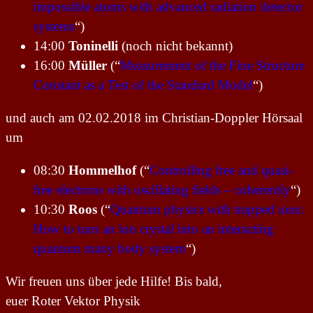
impossible atoms with advanced radiation detector
systems
“)
14:00
Toninelli
(noch nicht bekannt)
16:00
Müller
(“
Measurement of the Fine Structure
Constant as a Test of the Standard Model
“)
und auch am 02.02.2018 im Christian-Doppler Hörsaal
um
08:30
Hommelhof
(“
Controlling free and quasi-
free electrons with oscillating fields – coherently
“)
10:30
Roos
(“
Quantum physics with trapped ions:
How to turn an ion crystal into an interacting
quantum many body system
“)
Wir freuen uns über jede Hilfe! Bis bald,
euer Roter Vektor Physik