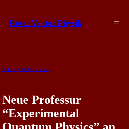
Skip
to
Roter Vektor Physik
content
29 January 2018
Roter Vektor
Neue Professur
“Experimental
Quantum Physics” an