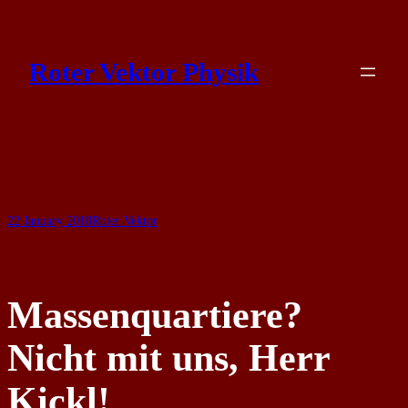
Skip
to
Roter Vektor Physik
content
22 January 2018
Roter Vektor
Massenquartiere?
Nicht mit uns, Herr
Kickl!