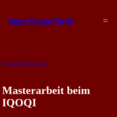
Skip
to
Roter Vektor Physik
content
5 December 2017
Roter Vektor
Masterarbeit beim
IQOQI