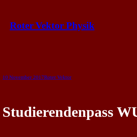
Skip
to
Roter Vektor Physik
content
10 November 2017
Roter Vektor
Studierendenpass 