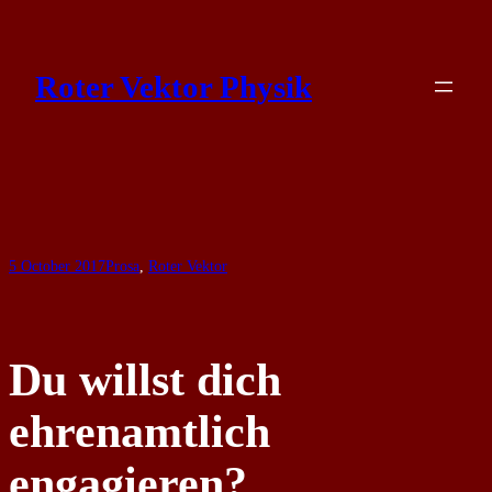
Skip
to
Roter Vektor Physik
content
5 October 2017
Prosa
, 
Roter Vektor
Du willst dich
ehrenamtlich
engagieren?