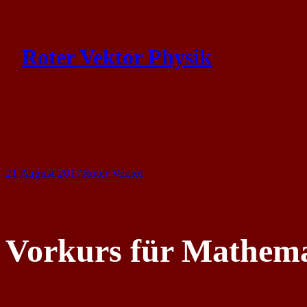
Skip
to
Roter Vektor Physik
content
21 August 2017
Roter Vektor
Vorkurs für Mathema