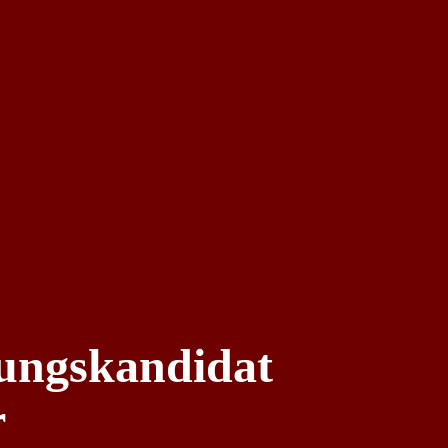
tungskandidat
r