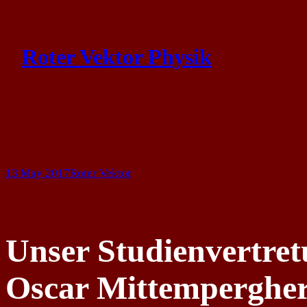
Skip
to
Roter Vektor Physik
content
13 May 2017
Roter Vektor
Unser Studienvertre
Oscar Mittemperghe