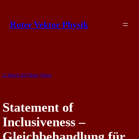
Skip
to
Roter Vektor Physik
content
21 March 2017
Roter Vektor
Statement of
Inclusiveness –
Gleichbehandlung für