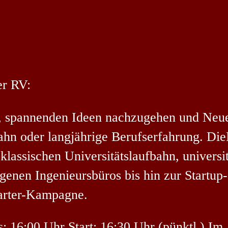
er RV:
 spannenden Ideen nachzugehen und Neues
ahn oder langjährige Berufserfahrung. Die
lassischen Universitätslaufbahn, universit
igenen Ingenieursbüros bis hin zur Start
tarter-Kampagne.
 16:00 Uhr Start: 16:30 Uhr (pünktl.) Im