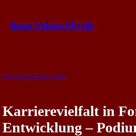
Skip
to
Roter Vektor Physik
content
24 October 2016
Roter Vektor
Karrierevielfalt in 
Entwicklung – Podiu