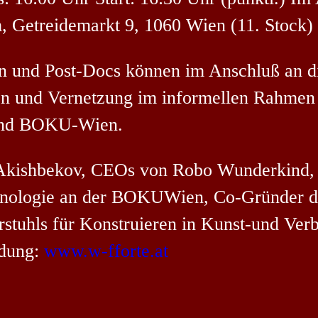
 Getreidemarkt 9, 1060 Wien (11. Stock)
 und Post-Docs können im Anschluß an di
ssion und Vernetzung im informellen Rah
nd BOKU-Wien.
m Akishbekov, CEOs von Robo Wunderkind
chnologie an der BOKUWien, Co-Gründer d
stuhls für Konstruieren in Kunst-und Verb
ldung:
www.w-fforte.at