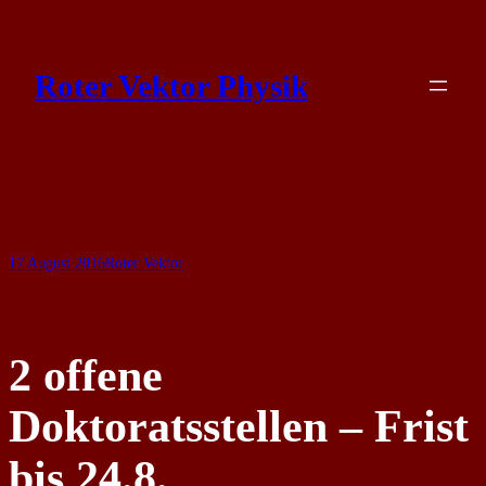
Skip
to
Roter Vektor Physik
content
17 August 2016
Roter Vektor
2 offene
Doktoratsstellen – Frist
bis 24.8.