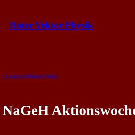
Skip
to
Roter Vektor Physik
content
10 June 2016
Roter Vektor
NaGeH Aktionswoch