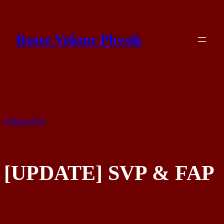
Skip
to
Roter Vektor Physik
content
8 March 2016
!
[UPDATE] SVP & FAP