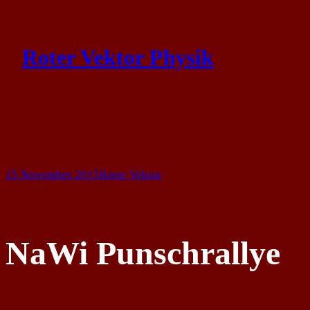
Skip
to
Roter Vektor Physik
content
15 November 2015
Roter Vektor
NaWi Punschrallye