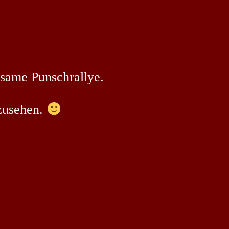
nsame Punschrallye.
nzusehen.