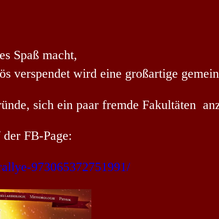
es Spaß macht,
rlös verspendet wird eine großartige gemei
Gründe, sich ein paar fremde Fakultäten a
f der FB-Page:
rallye-973065372751991/