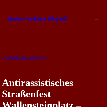
Skip
to
Roter Vektor Physik
content
23 September 2015
Roter Vektor
Antirassistisches
Straßenfest
Wallensteinplatz –