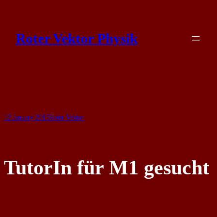
Skip
to
Roter Vektor Physik
content
12 January 2015
Roter Vektor
TutorIn für M1 gesucht