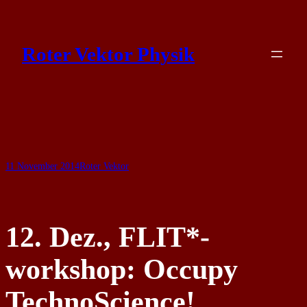
Skip
to
Roter Vektor Physik
content
11 November 2014
Roter Vektor
12. Dez., FLIT*-
workshop: Occupy
TechnoScience!