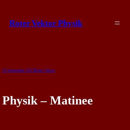
Skip
to
Roter Vektor Physik
content
19 September 2013
Roter Vektor
Physik – Matinee