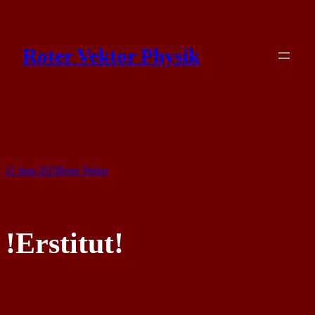
Skip
to
Roter Vektor Physik
content
11 June 2013
Roter Vektor
!Erstitut!