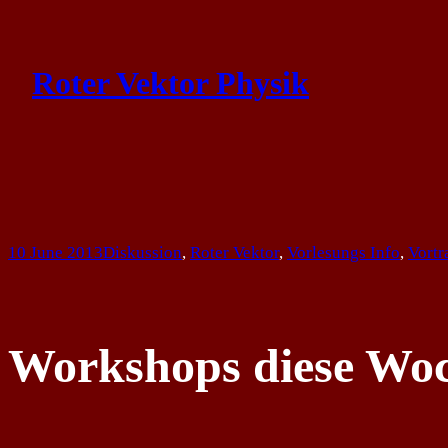
Skip
to
Roter Vektor Physik
content
10 June 2013
Diskussion
, 
Roter Vektor
, 
Vorlesungs Info
, 
Vortr
Workshops diese Wo