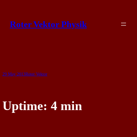
Skip
to
Roter Vektor Physik
content
29 May 2013
Roter Vektor
Uptime: 4 min