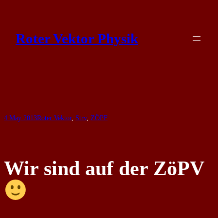
Skip
to
Roter Vektor Physik
content
4 May 2013
Roter Vektor
, 
Strv
, 
ZÖPF
Wir sind auf der ZöPV