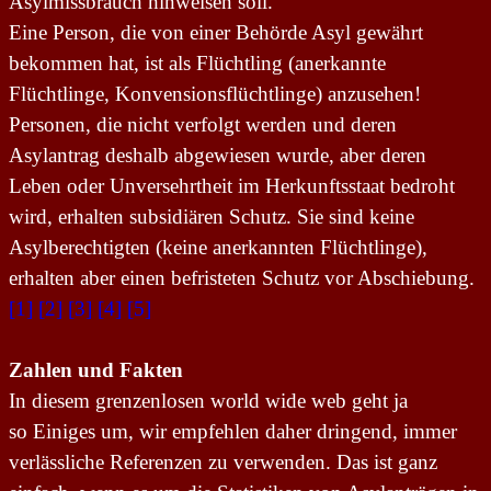
Asylmissbrauch hinweisen soll.
Eine Person, die von einer Behörde Asyl gewährt
bekommen hat, ist als Flüchtling (anerkannte
Flüchtlinge, Konvensionsflüchtlinge) anzusehen!
Personen, die nicht verfolgt werden und deren
Asylantrag deshalb abgewiesen wurde, aber deren
Leben oder Unversehrtheit im Herkunftsstaat bedroht
wird, erhalten
s
ubsidiären Schutz.
Sie sind keine
Asylberechtigten (
keine
anerkannte
n
Flüchtlinge),
erhalten aber einen befristeten Schutz vor Abschiebung.
[1]
[2]
[3]
[4]
[5]
Zahlen und Fakten
In diesem grenzenlosen
w
orld wide web geht ja
so
Ei
niges um, wir empfehlen daher dringend, immer
verlässliche Referenzen zu verwenden. Das ist ganz