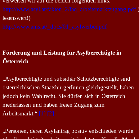
verweisen wir auf die beiden folgenden links:
http://www.asyl.at/fakten_2/faq_arbeitsmarktzugang.pdf
(
lesenswert!)
http://www.ams.at/_docs/01_asylwerber.pdf
Förderung und Leistung für Asylberechtigte in
Österreich
„Asylberechtigte und subsidiär Schutzberechtigte sind
österreichischen StaatsbürgerInnen gleichgestellt, haben
jedoch kein Wahlrecht. Sie dürfen sich in Österreich
niederlassen und haben freien Zugang zum
Arbeitsmarkt.“
[1]
[2]
„Personen, deren Asylantrag positiv entschieden wurde